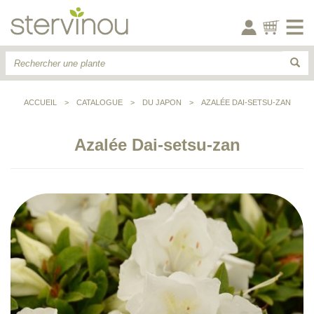
ACCUEIL
>
CATALOGUE
>
DU JAPON
>
AZALÉE DAI-SETSU-ZAN
Azalée Dai-setsu-zan