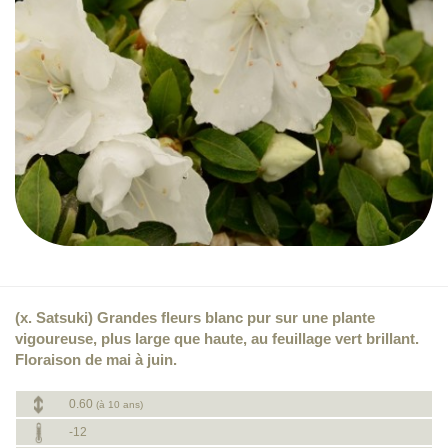
(x. Satsuki) Grandes fleurs blanc pur sur une plante
vigoureuse, plus large que haute, au feuillage vert brillant.
Floraison de mai à juin.
0.60
(à 10 ans)
-12