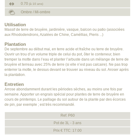
0.70
(à 10 ans)
Ombre / Mi-ombre
Utilisation
Massif de terre de bruyère, jardinière, vasque, balcon ou patio (associées
aux Rhododendrons, Azalées de Chine, Caméllias, Pieris ...)
Plantation
De septembre au début mai, en terre acide et fraîche ou terre de bruyère.
Ouvrir un trou d’un volume triple de celui du pot, ôter le conteneur, bien
tremper la motte dans l’eau et planter l’arbuste dans un mélange de terre de
bruyère et terreau avec 25% de terre (si elle n’est pas calcaire). Ne pas trop
enterrer la motte, le dessus devant se trouver au niveau du sol. Aroser après
la plantation.
Entretien
Arrose abondamment durant les périodes sèches, au moins une fois par
semaine. Apporter un engrais spécial pour plantes de terre de bruyère en
cours de printemps. Le paillage du sol autour de la plante par des écorces
de pin, par exemple ; est très recommandé.
Ref. P60
Pot de 3L - 3 ans
Prix € TTC: 17.00