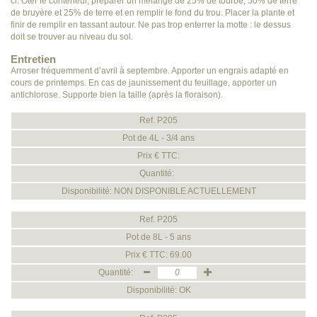
ci. Oter le conteneur, préparer un mélange de 25% de tourbe, 50% de terre
de bruyère et 25% de terre et en remplir le fond du trou. Placer la plante et
finir de remplir en tassant autour. Ne pas trop enterrer la motte : le dessus
doit se trouver au niveau du sol.
Entretien
Arroser fréquemment d’avril à septembre. Apporter un engrais adapté en
cours de printemps. En cas de jaunissement du feuillage, apporter un
antichlorose. Supporte bien la taille (après la floraison).
Ref. P205
Pot de 4L - 3/4 ans
Prix € TTC:
Quantité:
Disponibilité: NON DISPONIBLE ACTUELLEMENT
Ref. P205
Pot de 8L - 5 ans
Prix € TTC: 69.00
Quantité:
Disponibilité: OK