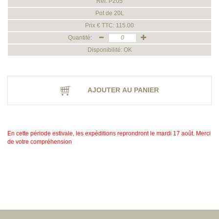
Ref. P205
Pot de 20L
Prix € TTC: 115.00
Quantité:
Disponibilité: OK
AJOUTER AU PANIER
En cette période estivale, les expéditions reprondront le mardi 17 août. Merci
de votre compréhension