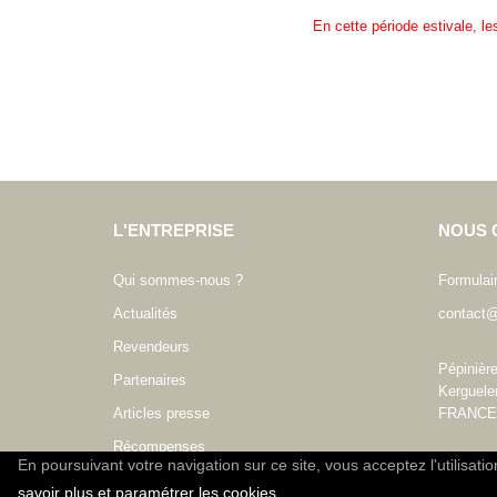
En cette période estivale, l
L'ENTREPRISE
NOUS 
Qui sommes-nous ?
Formulai
Actualités
contact@
Revendeurs
Pépinièr
Partenaires
Kerguele
Articles presse
FRANCE
Récompenses
En poursuivant votre navigation sur ce site, vous acceptez l'utilisati
savoir plus et paramétrer les cookies