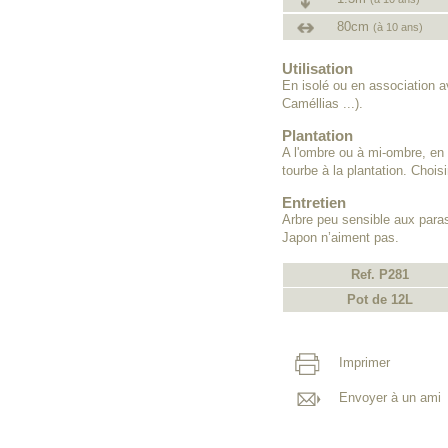
80cm
(à 10 ans)
Utilisation
En isolé ou en association 
Caméllias ...).
Plantation
A l'ombre ou à mi-ombre, en 
tourbe à la plantation. Chois
Entretien
Arbre peu sensible aux parasi
Japon n’aiment pas.
Ref. P281
Pot de 12L
Imprimer
Envoyer à un ami