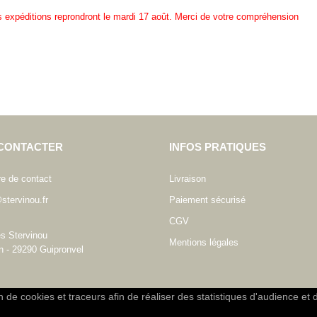
es expéditions reprondront le mardi 17 août. Merci de votre compréhension
CONTACTER
INFOS PRATIQUES
re de contact
Livraison
stervinou.fr
Paiement sécurisé
CGV
es Stervinou
Mentions légales
n - 29290 Guipronvel
on de cookies et traceurs afin de réaliser des statistiques d'audience et 