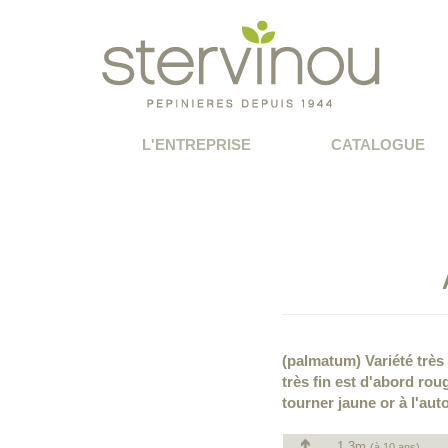
L'ENTREPRISE
CATALOGUE
(palmatum) Variété très
très fin est d'abord ro
tourner jaune or à l'aut
1.3m
(à 10 ans)