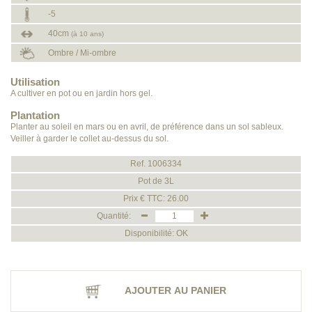
-5
40cm
(à 10 ans)
Ombre / Mi-ombre
Utilisation
A cultiver en pot ou en jardin hors gel.
Plantation
Planter au soleil en mars ou en avril, de préférence dans un sol sableux.
Veiller à garder le collet au-dessus du sol.
Ref. 1006334
Pot de 3L
Prix € TTC: 26.00
Quantité:
Disponibilité: OK
AJOUTER AU PANIER