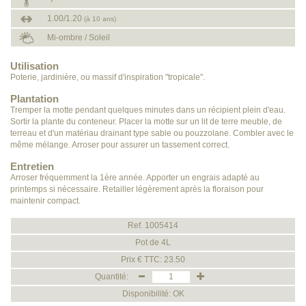
1.00/1.20
(à 10 ans)
Mi-ombre / Soleil
Utilisation
Poterie, jardinière, ou massif d'inspiration "tropicale".
Plantation
Tremper la motte pendant quelques minutes dans un récipient plein d'eau.
Sortir la plante du conteneur. Placer la motte sur un lit de terre meuble, de
terreau et d'un matériau drainant type sable ou pouzzolane. Combler avec le
même mélange. Arroser pour assurer un tassement correct.
Entretien
Arroser fréquemment la 1ère année. Apporter un engrais adapté au
printemps si nécessaire. Retailler légèrement après la floraison pour
maintenir compact.
Ref. 1005414
Pot de 4L
Prix € TTC: 23.50
Quantité:
Disponibilité: OK