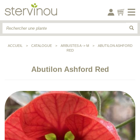
ACCUEIL
>
CATALOGUE
>
ARBUSTES A -> M
>
ABUTILON ASHFORD
RED
Abutilon Ashford Red