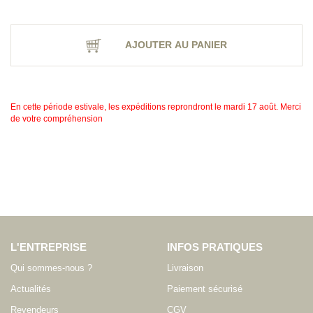
AJOUTER AU PANIER
En cette période estivale, les expéditions reprondront le mardi 17 août. Merci
de votre compréhension
L'ENTREPRISE
INFOS PRATIQUES
Qui sommes-nous ?
Livraison
Actualités
Paiement sécurisé
Revendeurs
CGV