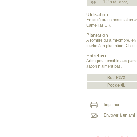
1.2m
(à 10 ans)
Utilisation
En isolé ou en association 
Caméllias ...).
Plantation
A l'ombre ou à mi-ombre, en 
tourbe à la plantation. Chois
Entretien
Arbre peu sensible aux parasi
Japon n’aiment pas.
Ref. P272
Pot de 4L
Imprimer
Envoyer à un ami