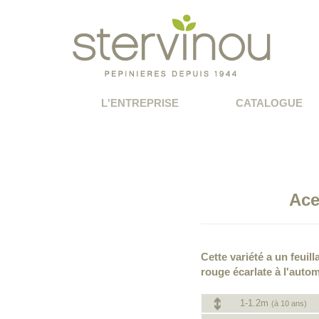
L'ENTREPRISE
CATALOGUE
Ace
Cette variété a un feuil
rouge écarlate à l'auto
1-1.2m
(à 10 ans)