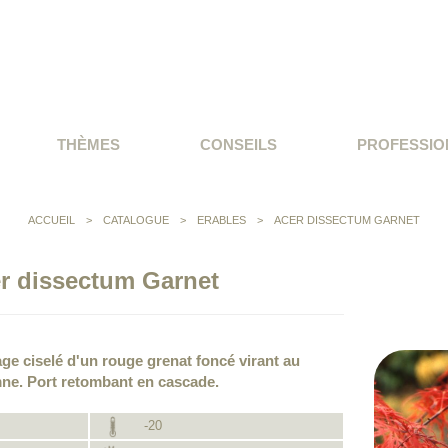
THÈMES
CONSEILS
PROFESSIO
ACCUEIL
>
CATALOGUE
>
ERABLES
>
ACER DISSECTUM GARNET
r dissectum Garnet
lage ciselé d'un rouge grenat foncé virant au
mne. Port retombant en cascade.
-20