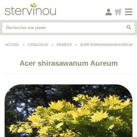
ACCUEIL
>
CATALOGUE
>
ERABLES
>
ACER SHIRASAWANUM AUREUM
Acer shirasawanum Aureum