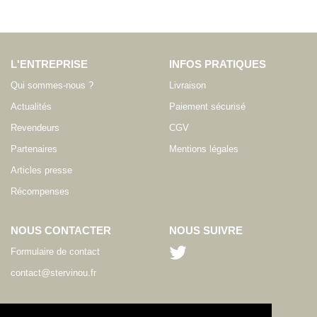
L'ENTREPRISE
INFOS PRATIQUES
Qui sommes-nous ?
Livraison
Actualités
Paiement sécurisé
Revendeurs
CGV
Partenaires
Mentions légales
Articles presse
Récompenses
NOUS CONTACTER
NOUS SUIVRE
Formulaire de contact
contact@stervinou.fr
LANGUE