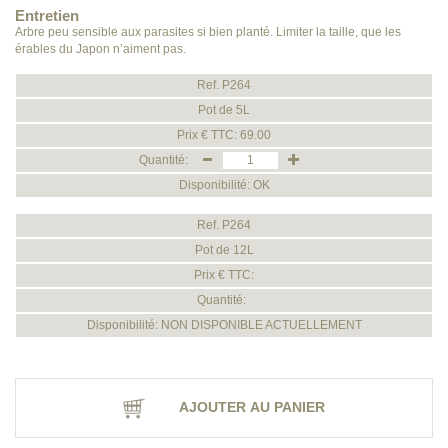
Entretien
Arbre peu sensible aux parasites si bien planté. Limiter la taille, que les
érables du Japon n’aiment pas.
Ref. P264
Pot de 5L
Prix € TTC: 69.00
Quantité:
Disponibilité: OK
Ref. P264
Pot de 12L
Prix € TTC:
Quantité:
Disponibilité: NON DISPONIBLE ACTUELLEMENT
AJOUTER AU PANIER