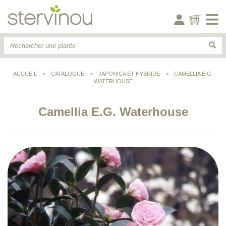
ACCUEIL
>
CATALOGUE
>
JAPONICA ET HYBRIDE
>
CAMELLIA E.G.
WATERHOUSE
Camellia E.G. Waterhouse