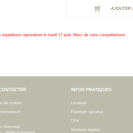
AJOUTER 
es expéditions reprondront le mardi 17 août. Merci de votre compréhension
CONTACTER
INFOS PRATIQUES
re de contact
Livraison
stervinou.fr
Paiement sécurisé
CGV
es Stervinou
Mentions légales
n - 29290 Guipronvel