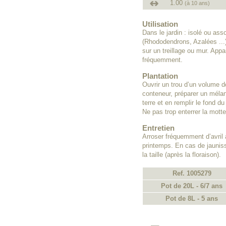
1.00
(à 10 ans)
Utilisation
Dans le jardin : isolé ou ass
(Rhododendrons, Azalées ...)
sur un treillage ou mur. Appa
fréquemment.
Plantation
Ouvrir un trou d’un volume do
conteneur, préparer un méla
terre et en remplir le fond du
Ne pas trop enterrer la motte
Entretien
Arroser fréquemment d’avril
printemps. En cas de jauniss
la taille (après la floraison).
Ref. 1005279
Pot de 20L - 6/7 ans
Pot de 8L - 5 ans