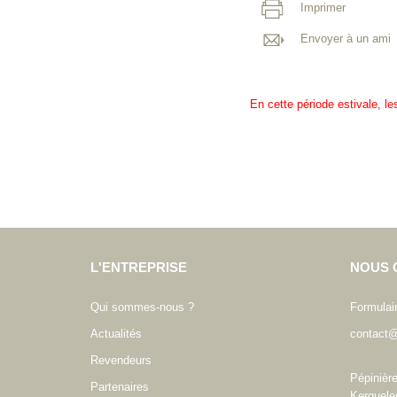
Imprimer
Envoyer à un ami
En cette période estivale, l
L'ENTREPRISE
NOUS 
Qui sommes-nous ?
Formulai
Actualités
contact@
Revendeurs
Pépinièr
Partenaires
Kerguele