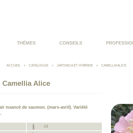
THÈMES
CONSEILS
PROFESSIO
ACCUEIL
>
CATALOGUE
>
JAPONICA ET HYBRIDE
>
CAMELLIA ALICE
Camellia Alice
air nuancé de saumon. (mars-avril). Variété
.
-14