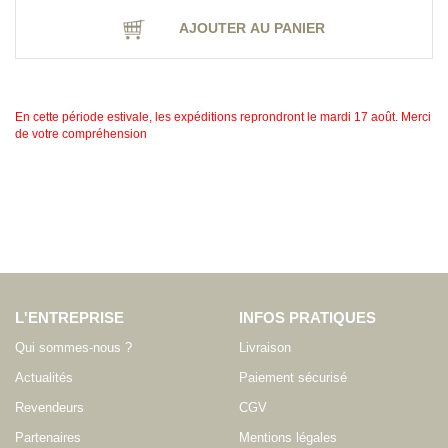
AJOUTER AU PANIER
En cette période estivale, les expéditions reprondront le mardi 17 août. Merci
de votre compréhension
L'ENTREPRISE
INFOS PRATIQUES
Qui sommes-nous ?
Livraison
Actualités
Paiement sécurisé
Revendeurs
CGV
Partenaires
Mentions légales