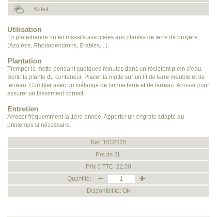
Soleil
Utilisation
En plate-bande ou en massifs associées aux plantes de terre de bruyère
(Azalées, Rhododendrons, Erables,...).
Plantation
Tremper la motte pendant quelques minutes dans un récipient plein d'eau.
Sortir la plante du conteneur. Placer la motte sur un lit de terre meuble et de
terreau. Combler avec un mélange de bonne terre et de terreau. Arroser pour
assurer un tassement correct.
Entretien
Arroser fréquemment la 1ère année. Apporter un engrais adapté au
printemps si nécessaire.
Ref. 1002320
Pot de 3L
Prix € TTC: 22.00
Quantité:
Disponibilité: OK