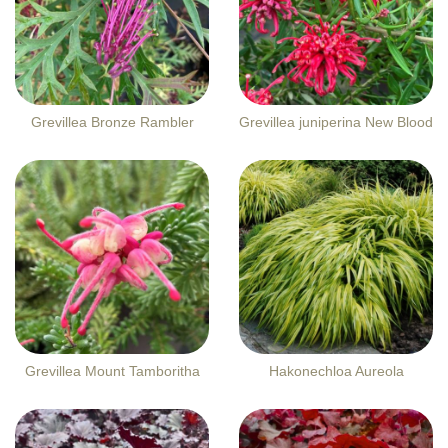
Grevillea Bronze Rambler
Grevillea juniperina New Blood
Grevillea Mount Tamboritha
Hakonechloa Aureola