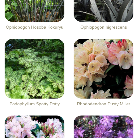
Ophiopogon Hosoba Kokuryu
Ophiopogon nigrescens
Podophyllum Spotty Dotty
Rhododendron Dusty Miller