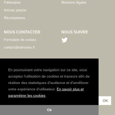
Partenaires
Mentions légales
Articles presse
Récompenses
NOUS CONTACTER
NOUS SUIVRE
Formulaire de contact
contact@stervinou.fr
LANGUE
FR
En poursuivant votre navigation sur ce site, vous
acceptez l'utilisation de cookies et traceurs afin de
réaliser des statistiques d'audience et d'améliorer
NEWSLETTER
votre expérience d'utilisateur.
En savoir plus et
Inscrivez-vous à notre lettre d'information :
paramétrer les cookies
Ok