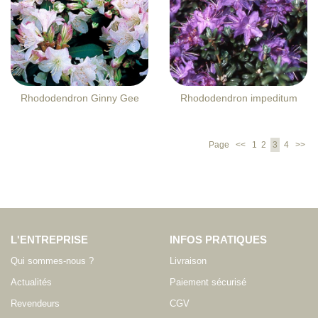
Rhododendron Ginny Gee
Rhododendron impeditum
Page
<<
1
2
3
4
>>
L'ENTREPRISE
INFOS PRATIQUES
Qui sommes-nous ?
Livraison
Actualités
Paiement sécurisé
Revendeurs
CGV