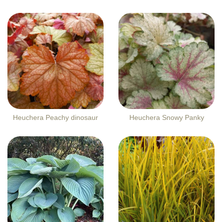
Heuchera Peachy dinosaur
Heuchera Snowy Panky