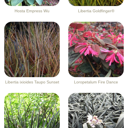
Hosta Empress Wu
Libertia Goldfinger®
Libertia ixioides Taupo Sunset
Loropetalum Fire Dance