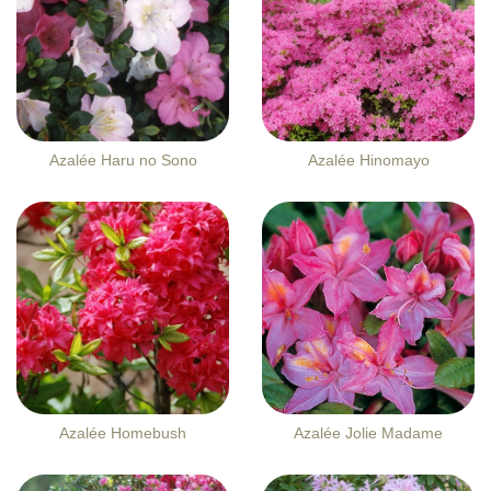
Azalée Haru no Sono
Azalée Hinomayo
Azalée Homebush
Azalée Jolie Madame