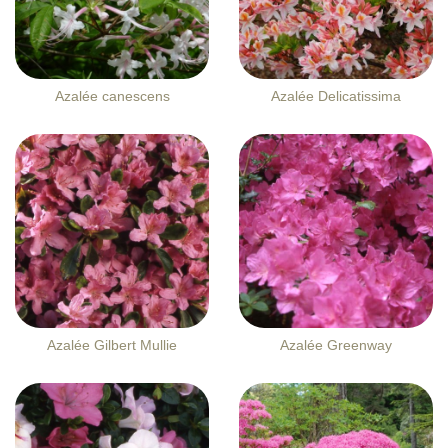
Azalée canescens
Azalée Delicatissima
Azalée Gilbert Mullie
Azalée Greenway