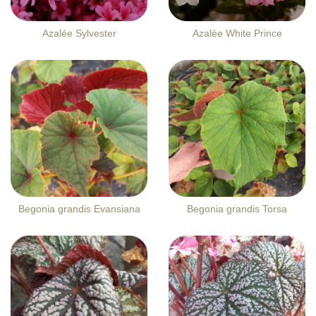
Azalée Sylvester
Azalée White Prince
Begonia grandis Evansiana
Begonia grandis Torsa