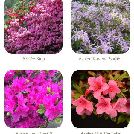
Azalée Kirin
Azalée Koromo Shikibu
Azalée Lady Dark®
Azalée Pink Pancake