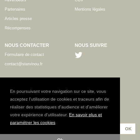
Partenaires
Mentions légales
Articles presse
Récompenses
NOUS CONTACTER
NOUS SUIVRE
Formulaire de contact
contact@stervinou.fr
LANGUE
FR
En poursuivant votre navigation sur ce site, vous
acceptez l'utilisation de cookies et traceurs afin de
réaliser des statistiques d'audience et d'améliorer
NEWSLETTER
votre expérience d'utilisateur.
En savoir plus et
Inscrivez-vous à notre lettre d'information :
paramétrer les cookies