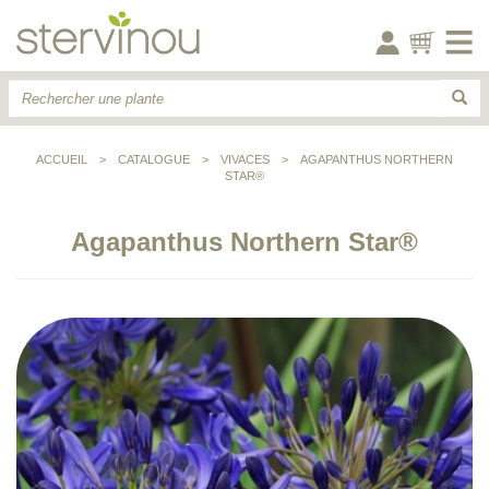
ACCUEIL
>
CATALOGUE
>
VIVACES
>
AGAPANTHUS NORTHERN
STAR®
Agapanthus Northern Star®