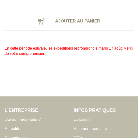
AJOUTER AU PANIER
En cette période estivale, les expéditions reprondront le mardi 17 août. Merci
de votre compréhension
L'ENTREPRISE
INFOS PRATIQUES
Qui sommes-nous ?
Livraison
Actualités
Paiement sécurisé
Revendeurs
CGV