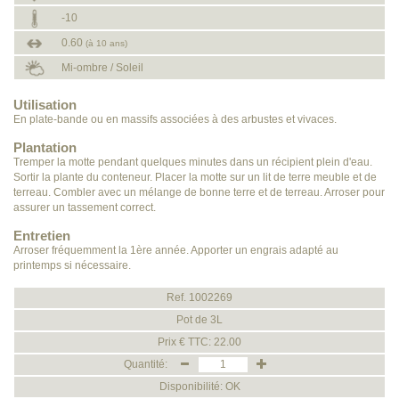
-10
0.60
(à 10 ans)
Mi-ombre / Soleil
Utilisation
En plate-bande ou en massifs associées à des arbustes et vivaces.
Plantation
Tremper la motte pendant quelques minutes dans un récipient plein d'eau.
Sortir la plante du conteneur. Placer la motte sur un lit de terre meuble et de
terreau. Combler avec un mélange de bonne terre et de terreau. Arroser pour
assurer un tassement correct.
Entretien
Arroser fréquemment la 1ère année. Apporter un engrais adapté au
printemps si nécessaire.
Ref. 1002269
Pot de 3L
Prix € TTC: 22.00
Quantité:
Disponibilité: OK