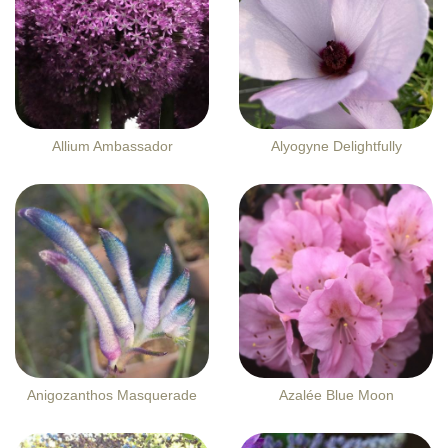
Allium Ambassador
Alyogyne Delightfully
Anigozanthos Masquerade
Azalée Blue Moon