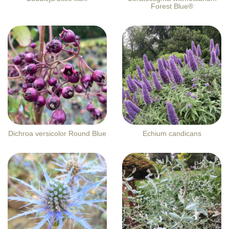
Forest Blue®
Dichroa versicolor Round Blue
Echium candicans