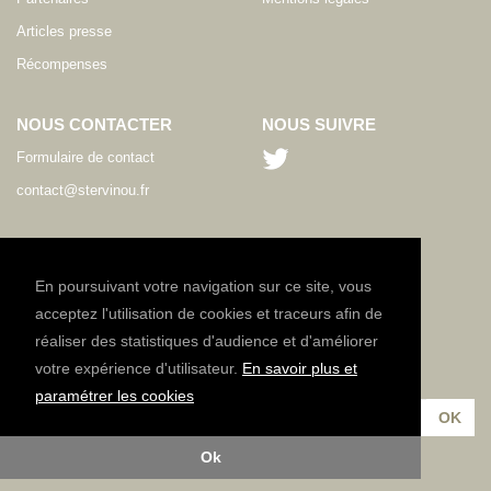
Articles presse
Récompenses
NOUS CONTACTER
NOUS SUIVRE
Formulaire de contact
contact@stervinou.fr
LANGUE
FR
En poursuivant votre navigation sur ce site, vous
acceptez l'utilisation de cookies et traceurs afin de
réaliser des statistiques d'audience et d'améliorer
NEWSLETTER
votre expérience d'utilisateur.
En savoir plus et
Inscrivez-vous à notre lettre d'information :
paramétrer les cookies
Ok