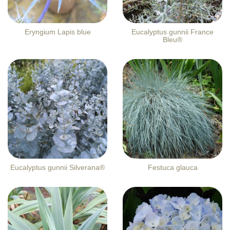
Eryngium Lapis blue
Eucalyptus gunnii France
Bleu®
Eucalyptus gunnii Silverana®
Festuca glauca