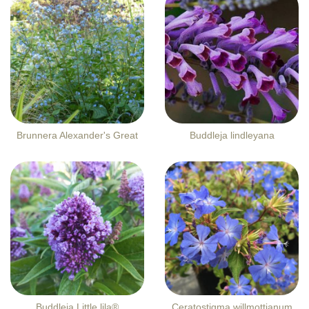
Brunnera Alexander's Great
Buddleja lindleyana
Buddleja Little lila®
Ceratostigma willmottianum