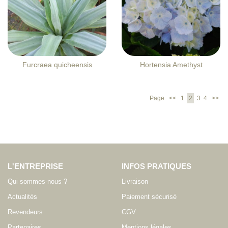
Furcraea quicheensis
Hortensia Amethyst
Page
<<
1
2
3
4
>>
L'ENTREPRISE
INFOS PRATIQUES
Qui sommes-nous ?
Livraison
Actualités
Paiement sécurisé
Revendeurs
CGV
Partenaires
Mentions légales