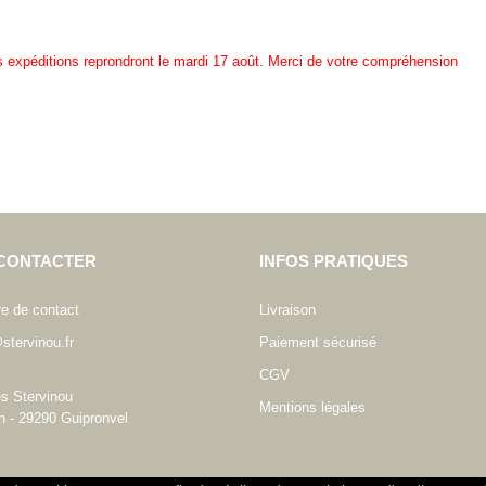
es expéditions reprondront le mardi 17 août. Merci de votre compréhension
CONTACTER
INFOS PRATIQUES
re de contact
Livraison
stervinou.fr
Paiement sécurisé
CGV
es Stervinou
Mentions légales
n - 29290 Guipronvel