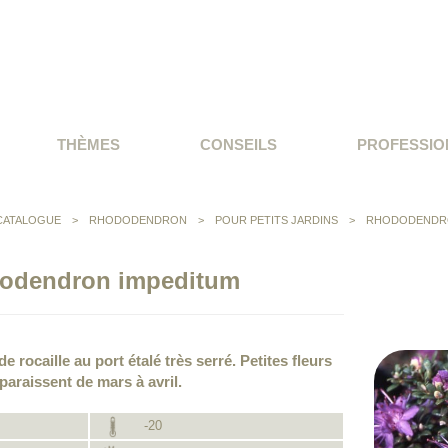
THÈMES
CONSEILS
PROFESSIO
CATALOGUE
>
RHODODENDRON
>
POUR PETITS JARDINS
>
RHODODENDRO
odendron impeditum
rocaille au port étalé très serré. Petites fleurs
paraissent de mars à avril.
-20