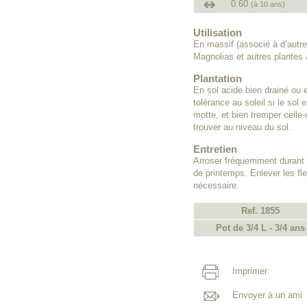
0.60
(à 10 ans)
Utilisation
En massif (associé à d’autr
Magnolias et autres plantes 
Plantation
En sol acide bien drainé ou 
tolérance au soleil si le sol 
motte, et bien tremper celle-
trouver au niveau du sol.
Entretien
Arroser fréquemment durant 
de printemps. Enlever les fleu
nécessaire.
Ref. 1855
Pot de 3/4 L - 3/4 ans
Imprimer
Envoyer à un ami