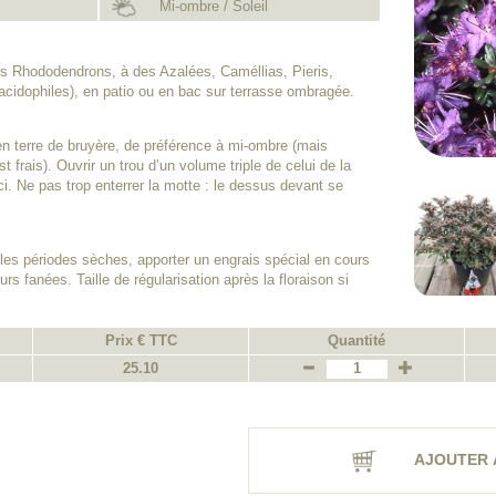
Mi-ombre / Soleil
es Rhododendrons, à des Azalées, Caméllias, Pieris,
acidophiles), en patio ou en bac sur terrasse ombragée.
en terre de bruyère, de préférence à mi-ombre (mais
est frais). Ouvrir un trou d’un volume triple de celui de la
ci. Ne pas trop enterrer la motte : le dessus devant se
les périodes sèches, apporter un engrais spécial en cours
rs fanées. Taille de régularisation après la floraison si
Prix € TTC
Quantité
25.10
AJOUTER 