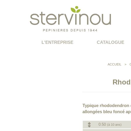
L'ENTREPRISE
CATALOGUE
ACCUEIL
>
Rhod
Typique rhododendron de 
allongées bleu foncé ap
0.50
(à 10 ans)