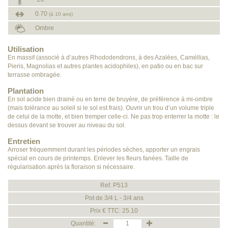
0.70
(à 10 ans)
Ombre
Utilisation
En massif (associé à d’autres Rhododendrons, à des Azalées, Caméllias,
Pieris, Magnolias et autres plantes acidophiles), en patio ou en bac sur
terrasse ombragée.
Plantation
En sol acide bien drainé ou en terre de bruyère, de préférence à mi-ombre
(mais tolérance au soleil si le sol est frais). Ouvrir un trou d’un volume triple
de celui de la motte, et bien tremper celle-ci. Ne pas trop enterrer la motte : le
dessus devant se trouver au niveau du sol.
Entretien
Arroser fréquemment durant les périodes sèches, apporter un engrais
spécial en cours de printemps. Enlever les fleurs fanées. Taille de
régularisation après la floraison si nécessaire.
Ref. P513
Pot de 3/4 L - 3/4 ans
Prix € TTC: 25.10
Quantité: