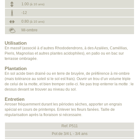
1.00
(à 10 ans)
-12
0.80
(à 10 ans)
Mi-ombre
Utilisation
En massif (associé à d’autres Rhododendrons, à des Azalées, Caméllias,
Pieris, Magnolias et autres plantes acidophiles), en patio ou en bac sur
terrasse ombragée.
Plantation
En sol acide bien drainé ou en terre de bruyère, de préférence à mi-ombre
(mais tolérance au soleil si le sol est frais). Ouvrir un trou d’un volume triple
de celui de la motte, et bien tremper celle-ci. Ne pas trop enterrer la motte : le
dessus devant se trouver au niveau du sol.
Entretien
Arroser fréquemment durant les périodes sèches, apporter un engrais
spécial en cours de printemps. Enlever les fleurs fanées. Taille de
régularisation après la floraison si nécessaire.
Ref. P511
Pot de 3/4 L - 3/4 ans