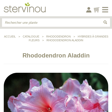
ACCUEIL
>
CATALOGUE
>
RHODODENDRON
>
HYBRIDES À GRANDES
FLEURS
>
RHODODENDRON ALADDIN
Rhododendron Aladdin