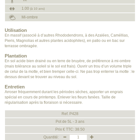
1.00
(à 10 ans)
Mi-ombre
Utilisation
En massif (associé à d’autres Rhododendrons, à des Azalées, Caméllias,
Pieris, Magnolias et autres plantes acidophiles), en patio ou en bac sur
terrasse ombragée.
Plantation
En sol acide bien drainé ou en terre de bruyère, de préférence à mi-ombre
(mais tolérance au soleil si le sol est frais). Ouvrir un trou d’un volume triple
de celui de la motte, et bien tremper celle-ci. Ne pas trop enterrer la motte : le
dessus devant se trouver au niveau du sol.
Entretien
Arroser fréquemment durant les périodes sèches, apporter un engrais
spécial en cours de printemps. Enlever les fleurs fanées. Taille de
régularisation après la floraison si nécessaire.
Ref. P428
Pot de 5L - 3 ans
Prix € TTC: 38.50
Quantité: