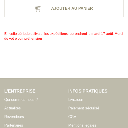
AJOUTER AU PANIER
En cette période estivale, les expéditions reprondront le mardi 17 août. Merci
de votre compréhension
L'ENTREPRISE
INFOS PRATIQUES
Qui sommes-nous ?
Livraison
Actualités
Paiement sécurisé
Revendeurs
CGV
Partenaires
Mentions légales