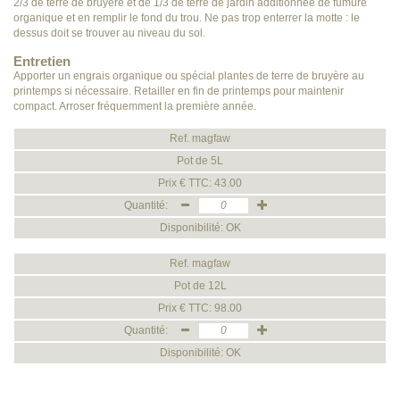
2/3 de terre de bruyère et de 1/3 de terre de jardin additionnée de fumure
organique et en remplir le fond du trou. Ne pas trop enterrer la motte : le
dessus doit se trouver au niveau du sol.
Entretien
Apporter un engrais organique ou spécial plantes de terre de bruyère au
printemps si nécessaire. Retailler en fin de printemps pour maintenir
compact. Arroser fréquemment la première année.
Ref. magfaw
Pot de 5L
Prix € TTC: 43.00
Quantité:
Disponibilité: OK
Ref. magfaw
Pot de 12L
Prix € TTC: 98.00
Quantité:
Disponibilité: OK