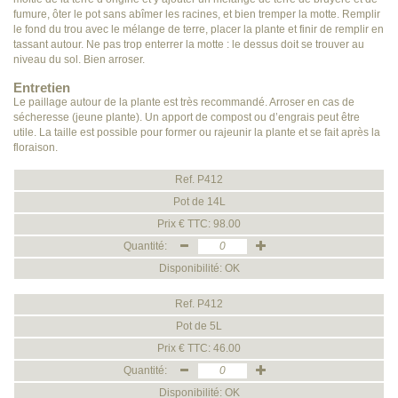
fumure, ôter le pot sans abîmer les racines, et bien tremper la motte. Remplir
le fond du trou avec le mélange de terre, placer la plante et finir de remplir en
tassant autour. Ne pas trop enterrer la motte : le dessus doit se trouver au
niveau du sol. Bien arroser.
Entretien
Le paillage autour de la plante est très recommandé. Arroser en cas de
sécheresse (jeune plante). Un apport de compost ou d’engrais peut être
utile. La taille est possible pour former ou rajeunir la plante et se fait après la
floraison.
Ref. P412
Pot de 14L
Prix € TTC: 98.00
Quantité:
Disponibilité: OK
Ref. P412
Pot de 5L
Prix € TTC: 46.00
Quantité:
Disponibilité: OK