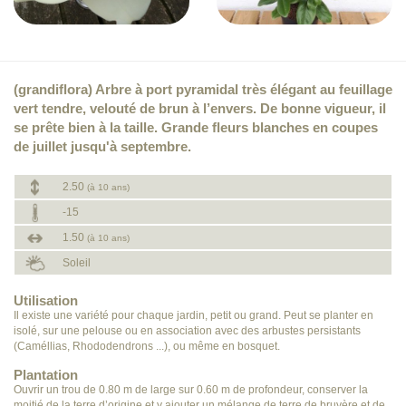
(grandiflora) Arbre à port pyramidal très élégant au feuillage
vert tendre, velouté de brun à l’envers. De bonne vigueur, il
se prête bien à la taille. Grande fleurs blanches en coupes
de juillet jusqu'à septembre.
2.50
(à 10 ans)
-15
1.50
(à 10 ans)
Soleil
Utilisation
Il existe une variété pour chaque jardin, petit ou grand. Peut se planter en
isolé, sur une pelouse ou en association avec des arbustes persistants
(Caméllias, Rhododendrons ...), ou même en bosquet.
Plantation
Ouvrir un trou de 0.80 m de large sur 0.60 m de profondeur, conserver la
moitié de la terre d’origine et y ajouter un mélange de terre de bruyère et de