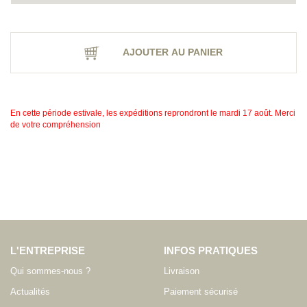
AJOUTER AU PANIER
En cette période estivale, les expéditions reprondront le mardi 17 août. Merci
de votre compréhension
L'ENTREPRISE
INFOS PRATIQUES
Qui sommes-nous ?
Livraison
Actualités
Paiement sécurisé