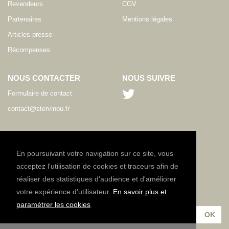
Revendeurs
CGV
Partenaires
Mentions légales
Articles presse
Récompenses
NOUS CONTACTER
NOUS SUIVRE
Formulaire de contact
contact@stervinou.fr
LANGUE
FR
En poursuivant votre navigation sur ce site, vous
acceptez l'utilisation de cookies et traceurs afin de
réaliser des statistiques d'audience et d'améliorer
NEWSLETTER
votre expérience d'utilisateur.
En savoir plus et
Inscrivez-vous à notre lettre d'information :
paramétrer les cookies