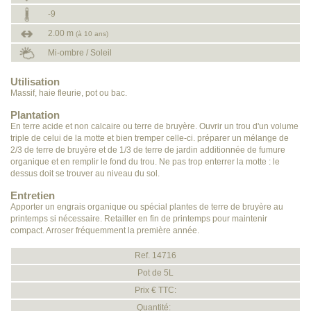
-9
2.00 m
(à 10 ans)
Mi-ombre / Soleil
Utilisation
Massif, haie fleurie, pot ou bac.
Plantation
En terre acide et non calcaire ou terre de bruyère. Ouvrir un trou d'un volume
triple de celui de la motte et bien tremper celle-ci. préparer un mélange de
2/3 de terre de bruyère et de 1/3 de terre de jardin additionnée de fumure
organique et en remplir le fond du trou. Ne pas trop enterrer la motte : le
dessus doit se trouver au niveau du sol.
Entretien
Apporter un engrais organique ou spécial plantes de terre de bruyère au
printemps si nécessaire. Retailler en fin de printemps pour maintenir
compact. Arroser fréquemment la première année.
Ref. 14716
Pot de 5L
Prix € TTC:
Quantité: