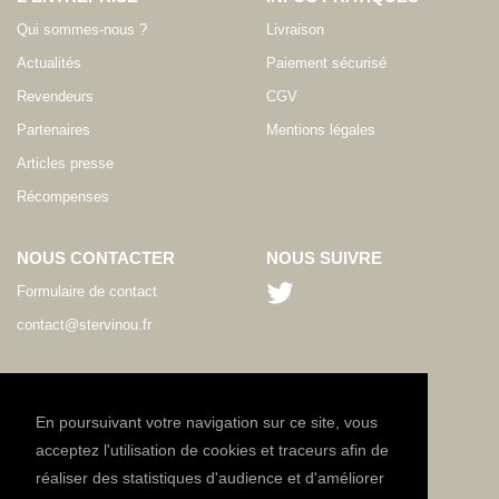
Qui sommes-nous ?
Livraison
Actualités
Paiement sécurisé
Revendeurs
CGV
Partenaires
Mentions légales
Articles presse
Récompenses
NOUS CONTACTER
NOUS SUIVRE
Formulaire de contact
contact@stervinou.fr
LANGUE
FR
En poursuivant votre navigation sur ce site, vous
acceptez l'utilisation de cookies et traceurs afin de
réaliser des statistiques d'audience et d'améliorer
NEWSLETTER