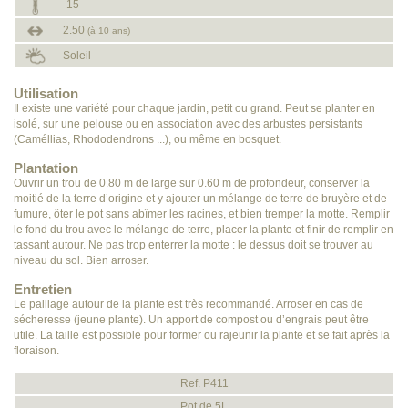
-15
2.50
(à 10 ans)
Soleil
Utilisation
Il existe une variété pour chaque jardin, petit ou grand. Peut se planter en
isolé, sur une pelouse ou en association avec des arbustes persistants
(Caméllias, Rhododendrons ...), ou même en bosquet.
Plantation
Ouvrir un trou de 0.80 m de large sur 0.60 m de profondeur, conserver la
moitié de la terre d’origine et y ajouter un mélange de terre de bruyère et de
fumure, ôter le pot sans abîmer les racines, et bien tremper la motte. Remplir
le fond du trou avec le mélange de terre, placer la plante et finir de remplir en
tassant autour. Ne pas trop enterrer la motte : le dessus doit se trouver au
niveau du sol. Bien arroser.
Entretien
Le paillage autour de la plante est très recommandé. Arroser en cas de
sécheresse (jeune plante). Un apport de compost ou d’engrais peut être
utile. La taille est possible pour former ou rajeunir la plante et se fait après la
floraison.
Ref. P411
Pot de 5L