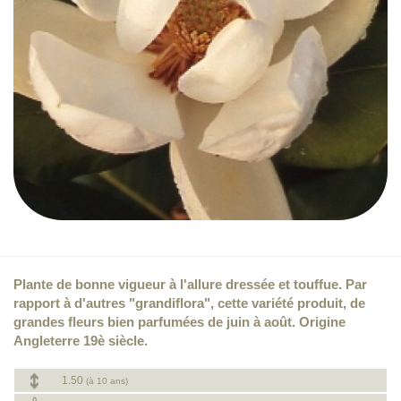
Plante de bonne vigueur à l'allure dressée et touffue. Par
rapport à d'autres "grandiflora", cette variété produit, de
grandes fleurs bien parfumées de juin à août. Origine
Angleterre 19è siècle.
1.50
(à 10 ans)