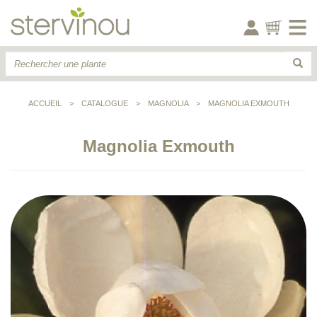
ACCUEIL
>
CATALOGUE
>
MAGNOLIA
>
MAGNOLIA EXMOUTH
Magnolia Exmouth