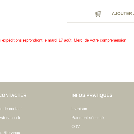
AJOUTER 
es expéditions reprondront le mardi 17 août. Merci de votre compréhension
CONTACTER
INFOS PRATIQUES
re de contact
Livraison
stervinou.fr
Paiement sécurisé
CGV
es Stervinou