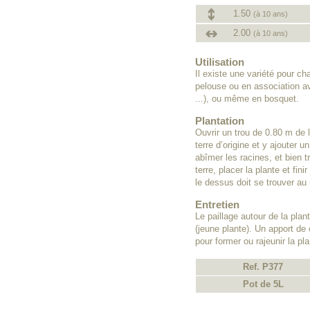
1.50
(à 10 ans)
2.00
(à 10 ans)
Utilisation
Il existe une variété pour ch
pelouse ou en association a
...), ou même en bosquet.
Plantation
Ouvrir un trou de 0.80 m de 
terre d’origine et y ajouter 
abîmer les racines, et bien 
terre, placer la plante et fin
le dessus doit se trouver au 
Entretien
Le paillage autour de la pl
(jeune plante). Un apport de 
pour former ou rajeunir la pla
Ref. P377
Pot de 5L