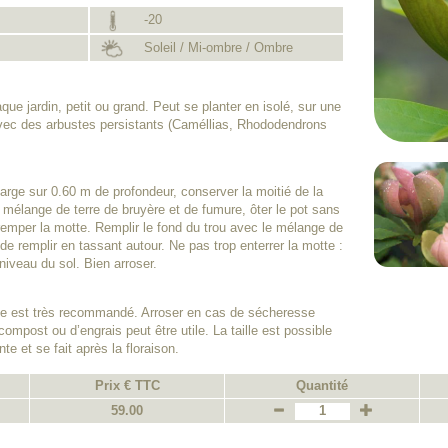
-20
Soleil / Mi-ombre / Ombre
aque jardin, petit ou grand. Peut se planter en isolé, sur une
vec des arbustes persistants (Caméllias, Rhododendrons
large sur 0.60 m de profondeur, conserver la moitié de la
un mélange de terre de bruyère et de fumure, ôter le pot sans
tremper la motte. Remplir le fond du trou avec le mélange de
ir de remplir en tassant autour. Ne pas trop enterrer la motte :
niveau du sol. Bien arroser.
ante est très recommandé. Arroser en cas de sécheresse
compost ou d’engrais peut être utile. La taille est possible
nte et se fait après la floraison.
Prix € TTC
Quantité
59.00