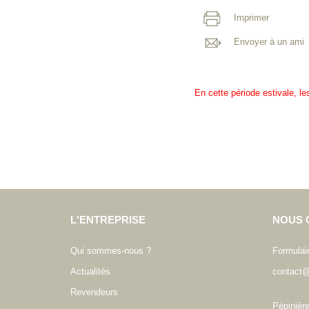
Imprimer
Envoyer à un ami
En cette période estivale, l
L'ENTREPRISE
NOUS 
Qui sommes-nous ?
Formulai
Actualités
contact@
Revendeurs
Pépinièr