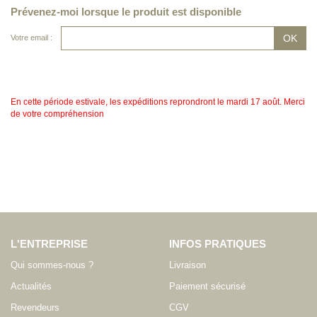
Prévenez-moi lorsque le produit est disponible
Votre email :
En cette période estivale, les expéditions reprondront le mardi 17 août. Merci
de votre compréhension
L'ENTREPRISE
INFOS PRATIQUES
Qui sommes-nous ?
Livraison
Actualités
Paiement sécurisé
Revendeurs
CGV