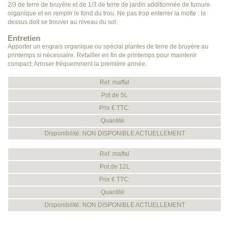
2/3 de terre de bruyère et de 1/3 de terre de jardin additionnée de fumure
organique et en remplir le fond du trou. Ne pas trop enterrer la motte : le
dessus doit se trouver au niveau du sol.
Entretien
Apporter un engrais organique ou spécial plantes de terre de bruyère au
printemps si nécessaire. Retailler en fin de printemps pour maintenir
compact. Arroser fréquemment la première année.
Ref. maffal
Pot de 5L
Prix € TTC:
Quantité:
Disponibilité: NON DISPONIBLE ACTUELLEMENT
Ref. maffal
Pot de 12L
Prix € TTC:
Quantité:
Disponibilité: NON DISPONIBLE ACTUELLEMENT