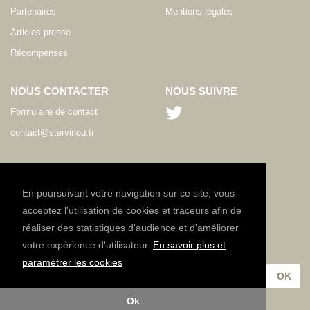
Partenaires
Mentions légales
Articles presse
Récompenses
NOUS CONTACTER
NOUS SUIVRE
Formulaire de contact
contact@stervinou.fr
LANGUE
FR
En poursuivant votre navigation sur ce site, vous
acceptez l'utilisation de cookies et traceurs afin de
réaliser des statistiques d'audience et d'améliorer
NEWSLETTER
votre expérience d'utilisateur.
En savoir plus et
Inscrivez-vous à notre lettre d'information :
paramétrer les cookies
Ok