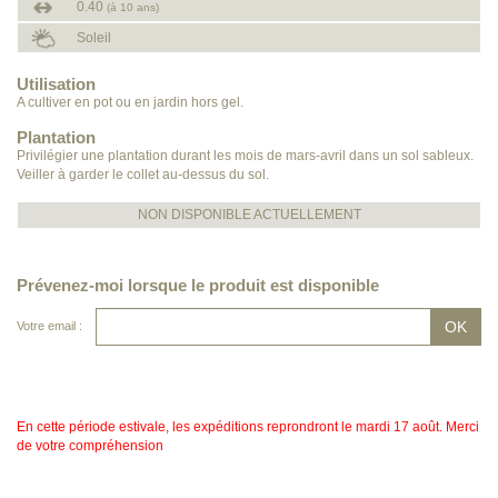
0.40
(à 10 ans)
Soleil
Utilisation
A cultiver en pot ou en jardin hors gel.
Plantation
Privilégier une plantation durant les mois de mars-avril dans un sol sableux.
Veiller à garder le collet au-dessus du sol.
NON DISPONIBLE ACTUELLEMENT
Prévenez-moi lorsque le produit est disponible
Votre email :
En cette période estivale, les expéditions reprondront le mardi 17 août. Merci
de votre compréhension