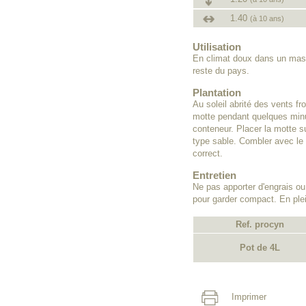
1.40
(à 10 ans)
Utilisation
En climat doux dans un massi
reste du pays.
Plantation
Au soleil abrité des vents fr
motte pendant quelques minut
conteneur. Placer la motte su
type sable. Combler avec l
correct.
Entretien
Ne pas apporter d'engrais ou 
pour garder compact. En plei
Ref. procyn
Pot de 4L
Imprimer