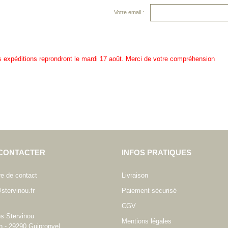
Votre email :
es expéditions reprondront le mardi 17 août. Merci de votre compréhension
CONTACTER
INFOS PRATIQUES
re de contact
Livraison
stervinou.fr
Paiement sécurisé
CGV
es Stervinou
Mentions légales
n - 29290 Guipronvel