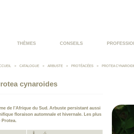
THÈMES
CONSEILS
PROFESSIO
CCUEIL
>
CATALOGUE
>
ARBUSTE
>
PROTÉACÉES
>
PROTEA CYNAROID
rotea cynaroides
me de l’Afrique du Sud. Arbuste persistant aussi
nifique floraison automnale et hivernale. Les plus
 Protea.
-5