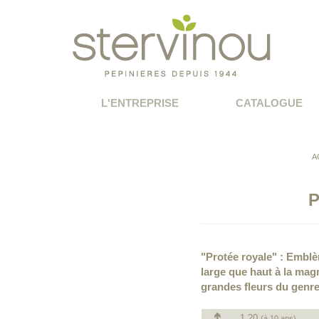
L'ENTREPRISE
CATALOGUE
A
P
"Protée royale" : Emblè
large que haut à la mag
grandes fleurs du genre
1.20
(à 10 ans)