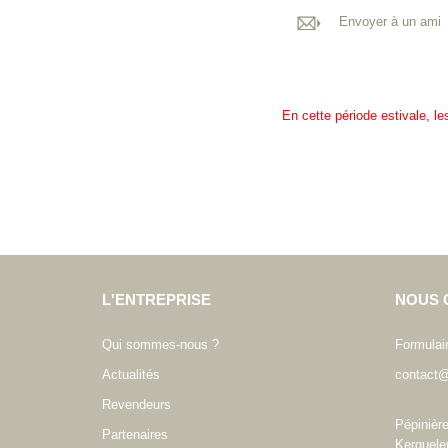
Envoyer à un ami
En cette période estivale, l
L'ENTREPRISE
NOUS 
Qui sommes-nous ?
Formulai
Actualités
contact@
Revendeurs
Pépinièr
Partenaires
Kerguele