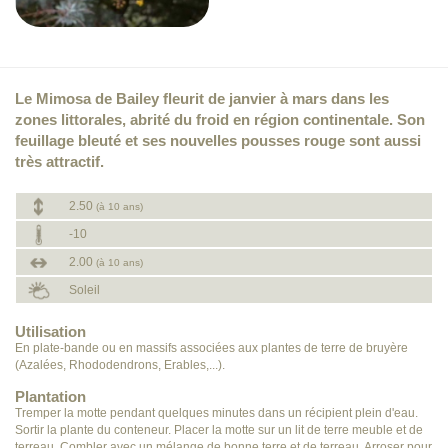
Le Mimosa de Bailey fleurit de janvier à mars dans les
zones littorales, abrité du froid en région continentale. Son
feuillage bleuté et ses nouvelles pousses rouge sont aussi
très attractif.
2.50
(à 10 ans)
-10
2.00
(à 10 ans)
Soleil
Utilisation
En plate-bande ou en massifs associées aux plantes de terre de bruyère
(Azalées, Rhododendrons, Erables,...).
Plantation
Tremper la motte pendant quelques minutes dans un récipient plein d'eau.
Sortir la plante du conteneur. Placer la motte sur un lit de terre meuble et de
terreau. Combler avec un mélange de bonne terre et de terreau. Arroser pour