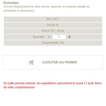
Entretien
Arroser fréquemment la 1ère année. Apporter un engrais adapté au
printemps si nécessaire.
Ref. 1677
Pot de 5L
Prix € TTC: 34.00
Quantité:
Disponibilité: OK
AJOUTER AU PANIER
En cette période estivale, les expéditions reprondront le mardi 17 août. Merci
de votre compréhension