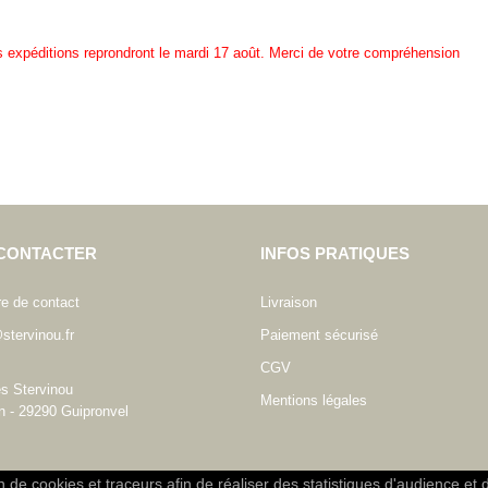
es expéditions reprondront le mardi 17 août. Merci de votre compréhension
CONTACTER
INFOS PRATIQUES
re de contact
Livraison
stervinou.fr
Paiement sécurisé
CGV
es Stervinou
Mentions légales
n - 29290 Guipronvel
on de cookies et traceurs afin de réaliser des statistiques d'audience et 