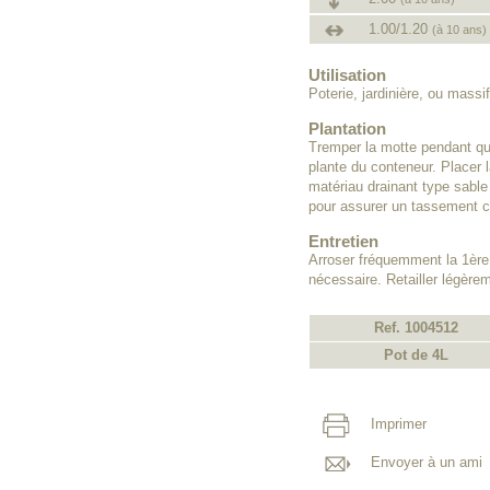
1.00/1.20
(à 10 ans)
Utilisation
Poterie, jardinière, ou massif
Plantation
Tremper la motte pendant que
plante du conteneur. Placer l
matériau drainant type sabl
pour assurer un tassement c
Entretien
Arroser fréquemment la 1ère
nécessaire. Retailler légère
Ref. 1004512
Pot de 4L
Imprimer
Envoyer à un ami