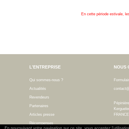
En cette période estivale, l
L'ENTREPRISE
NOUS 
Qui sommes-nous ?
Formulai
Actualités
contact@
Revendeurs
Pépinièr
Partenaires
Kerguele
Articles presse
FRANCE
Récompenses
En poursuivant votre navigation sur ce site, vous acceptez l'utilisati