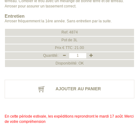
terreau. Combler le trou avec un mélange de bonne terre et de terreau.
Arroser pour assurer un tassement correct.
Entretien
Arroser fréquemment la 1ère année. Sans entretien par la suite.
Ref. 4874
Pot de 3L
Prix € TTC: 21.00
Quantité:
Disponibilité: OK
AJOUTER AU PANIER
En cette période estivale, les expéditions reprondront le mardi 17 août. Merci
de votre compréhension