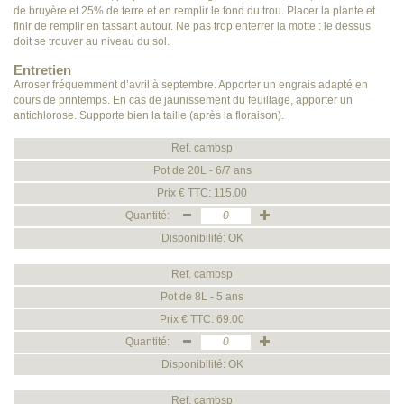
de bruyère et 25% de terre et en remplir le fond du trou. Placer la plante et
finir de remplir en tassant autour. Ne pas trop enterrer la motte : le dessus
doit se trouver au niveau du sol.
Entretien
Arroser fréquemment d’avril à septembre. Apporter un engrais adapté en
cours de printemps. En cas de jaunissement du feuillage, apporter un
antichlorose. Supporte bien la taille (après la floraison).
Ref. cambsp
Pot de 20L - 6/7 ans
Prix € TTC: 115.00
Quantité:
Disponibilité: OK
Ref. cambsp
Pot de 8L - 5 ans
Prix € TTC: 69.00
Quantité:
Disponibilité: OK
Ref. cambsp