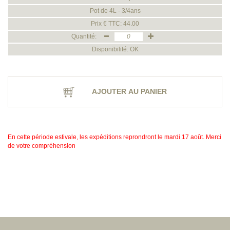
Pot de 4L - 3/4ans
Prix € TTC: 44.00
Quantité:
Disponibilité: OK
AJOUTER AU PANIER
En cette période estivale, les expéditions reprondront le mardi 17 août. Merci
de votre compréhension