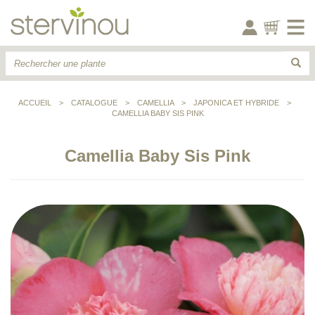
ACCUEIL
>
CATALOGUE
>
CAMELLIA
>
JAPONICA ET HYBRIDE
>
CAMELLIA BABY SIS PINK
Camellia Baby Sis Pink