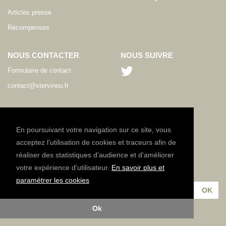
Articles presse
Récompenses
NOUS CONTACTER
NOUS SUIVRE
Formulaire de contact
contact@stervinou.fr
LANGUE
FR
En poursuivant votre navigation sur ce site, vous
acceptez l'utilisation de cookies et traceurs afin de
réaliser des statistiques d'audience et d'améliorer
NEWSLETTER
votre expérience d'utilisateur.
En savoir plus et
Inscrivez-vous à notre lettre d'information :
paramétrer les cookies
Ok