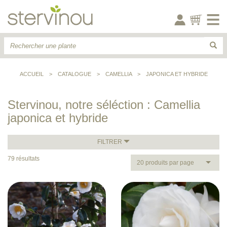
ACCUEIL
>
CATALOGUE
>
CAMELLIA
>
JAPONICA ET HYBRIDE
Stervinou, notre séléction : Camellia
japonica et hybride
FILTRER
79 résultats
20 produits par page