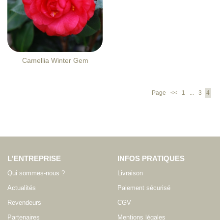
Camellia Winter Gem
Page
<<
1
...
3
4
L'ENTREPRISE
INFOS PRATIQUES
Qui sommes-nous ?
Livraison
Actualités
Paiement sécurisé
Revendeurs
CGV
Partenaires
Mentions légales