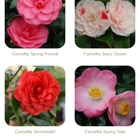
Camellia Spring Formal
Camellia Stacy Susan
Camellia Stromboli®
Camellia Sunny Side