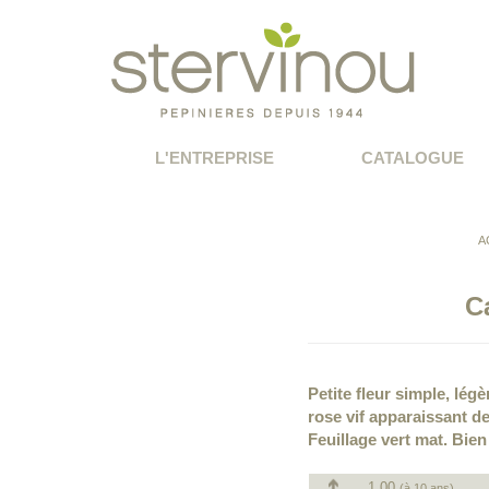
L'ENTREPRISE
CATALOGUE
A
C
Petite fleur simple, lé
rose vif apparaissant d
Feuillage vert mat. Bien
1.00
(à 10 ans)