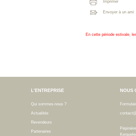
Imprimer
Envoyer à un ami
En cette période estivale, l
L'ENTREPRISE
NOUS 
Qui sommes-nous ?
Formulai
Actualités
contact@
Revendeurs
Pépinièr
Partenaires
Kerguele