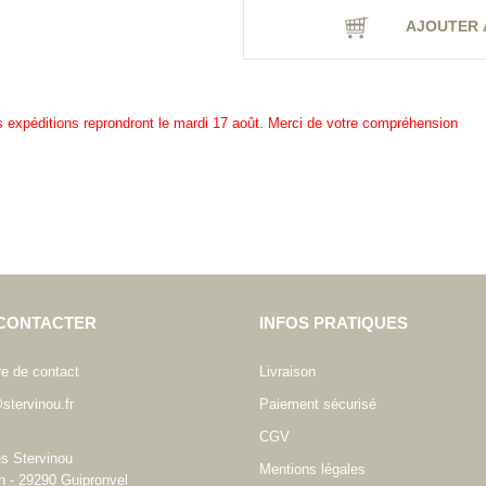
AJOUTER 
es expéditions reprondront le mardi 17 août. Merci de votre compréhension
CONTACTER
INFOS PRATIQUES
re de contact
Livraison
stervinou.fr
Paiement sécurisé
CGV
es Stervinou
Mentions légales
n - 29290 Guipronvel