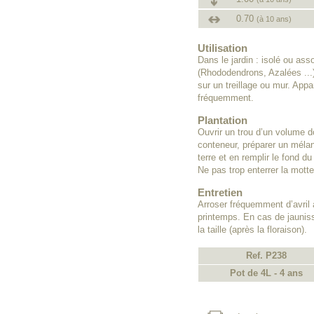
0.70
(à 10 ans)
Utilisation
Dans le jardin : isolé ou ass
(Rhododendrons, Azalées ...)
sur un treillage ou mur. Appa
fréquemment.
Plantation
Ouvrir un trou d’un volume do
conteneur, préparer un méla
terre et en remplir le fond du
Ne pas trop enterrer la motte
Entretien
Arroser fréquemment d’avril
printemps. En cas de jauniss
la taille (après la floraison).
Ref. P238
Pot de 4L - 4 ans