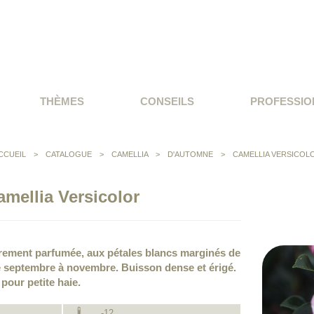
THÈMES
CONSEILS
PROFESSIO
CCUEIL
>
CATALOGUE
>
CAMELLIA
>
D'AUTOMNE
>
CAMELLIA VERSICOL
amellia Versicolor
gèrement parfumée, aux pétales blancs marginés de
e septembre à novembre. Buisson dense et érigé.
 pour petite haie.
-12