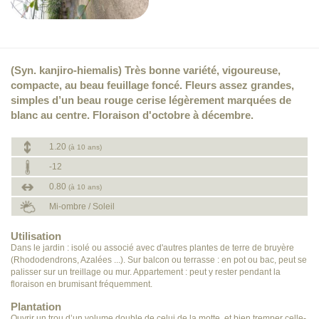
(Syn. kanjiro-hiemalis) Très bonne variété, vigoureuse,
compacte, au beau feuillage foncé. Fleurs assez grandes,
simples d’un beau rouge cerise légèrement marquées de
blanc au centre. Floraison d'octobre à décembre.
1.20
(à 10 ans)
-12
0.80
(à 10 ans)
Mi-ombre / Soleil
Utilisation
Dans le jardin : isolé ou associé avec d'autres plantes de terre de bruyère
(Rhododendrons, Azalées ...). Sur balcon ou terrasse : en pot ou bac, peut se
palisser sur un treillage ou mur. Appartement : peut y rester pendant la
floraison en brumisant fréquemment.
Plantation
Ouvrir un trou d’un volume double de celui de la motte, et bien tremper celle-