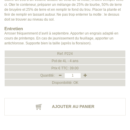
ci. Oter le conteneur, préparer un mélange de 25% de tourbe, 50% de terre
de bruyère et 25% de terre et en remplir le fond du trou. Placer la plante et
finir de remplir en tassant autour. Ne pas trop enterrer la motte : le dessus
doit se trouver au niveau du sol.
Entretien
Arroser fréquemment d’avril à septembre. Apporter un engrais adapté en
cours de printemps. En cas de jaunissement du feuillage, apporter un
antichlorose. Supporte bien la taille (après la floraison).
Ref. P224
Pot de 4L - 4 ans
Prix € TTC: 39.00
Quantité:
Disponibilité: OK
AJOUTER AU PANIER