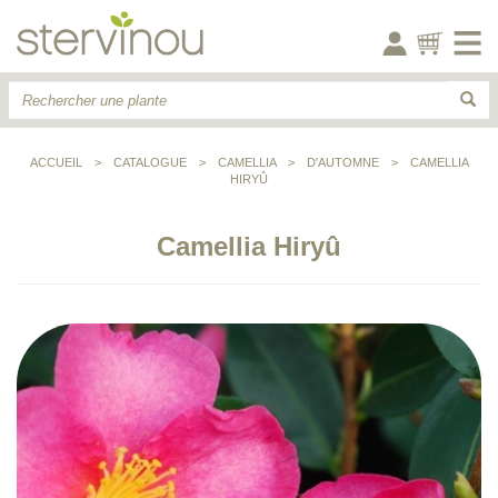
ACCUEIL
>
CATALOGUE
>
CAMELLIA
>
D'AUTOMNE
>
CAMELLIA
HIRYÛ
Camellia Hiryû