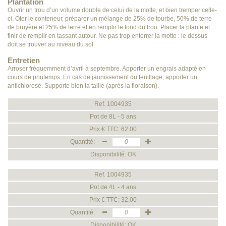
Plantation
Ouvrir un trou d’un volume double de celui de la motte, et bien tremper celle-
ci. Oter le conteneur, préparer un mélange de 25% de tourbe, 50% de terre
de bruyère et 25% de terre et en remplir le fond du trou. Placer la plante et
finir de remplir en tassant autour. Ne pas trop enterrer la motte : le dessus
doit se trouver au niveau du sol.
Entretien
Arroser fréquemment d’avril à septembre. Apporter un engrais adapté en
cours de printemps. En cas de jaunissement du feuillage, apporter un
antichlorose. Supporte bien la taille (après la floraison).
Ref. 1004935
Pot de 8L - 5 ans
Prix € TTC: 62.00
Quantité:
Disponibilité: OK
Ref. 1004935
Pot de 4L - 4 ans
Prix € TTC: 32.00
Quantité:
Disponibilité: OK