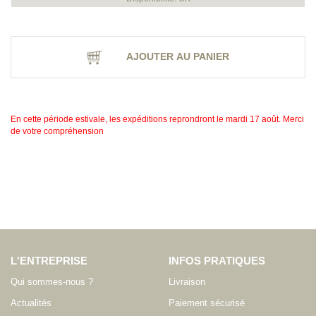
AJOUTER AU PANIER
En cette période estivale, les expéditions reprondront le mardi 17 août. Merci
de votre compréhension
L'ENTREPRISE
INFOS PRATIQUES
Qui sommes-nous ?
Livraison
Actualités
Paiement sécurisé