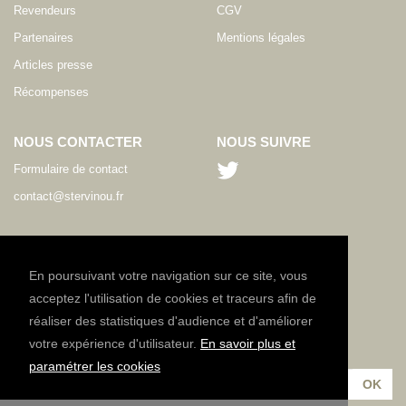
Revendeurs
CGV
Partenaires
Mentions légales
Articles presse
Récompenses
NOUS CONTACTER
NOUS SUIVRE
Formulaire de contact
contact@stervinou.fr
LANGUE
FR
En poursuivant votre navigation sur ce site, vous
acceptez l'utilisation de cookies et traceurs afin de
réaliser des statistiques d'audience et d'améliorer
NEWSLETTER
votre expérience d'utilisateur.
En savoir plus et
Inscrivez-vous à notre lettre d'information :
paramétrer les cookies