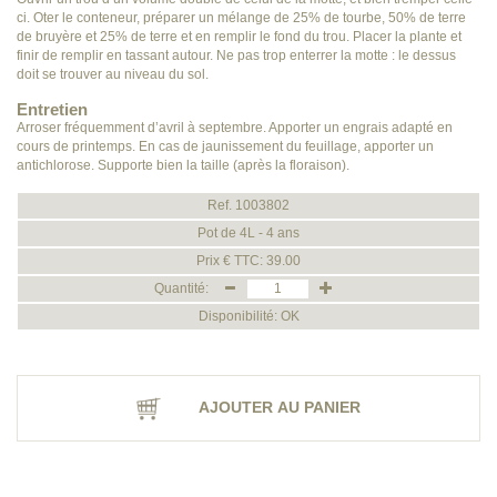
ci. Oter le conteneur, préparer un mélange de 25% de tourbe, 50% de terre
de bruyère et 25% de terre et en remplir le fond du trou. Placer la plante et
finir de remplir en tassant autour. Ne pas trop enterrer la motte : le dessus
doit se trouver au niveau du sol.
Entretien
Arroser fréquemment d’avril à septembre. Apporter un engrais adapté en
cours de printemps. En cas de jaunissement du feuillage, apporter un
antichlorose. Supporte bien la taille (après la floraison).
Ref. 1003802
Pot de 4L - 4 ans
Prix € TTC: 39.00
Quantité:
Disponibilité: OK
AJOUTER AU PANIER