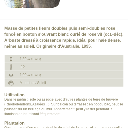
Masse de petites fleurs doubles puis semi-doubles rose
foncé en bouton s'ouvrant blanc ourlé de rose vif (oct.-déc).
Arbuste dressé à croissance rapide, idéal pour haie dense,
même au soleil. Originaire d'Australie, 1995.
1.30
(à 10 ans)
-12
1.00
(à 10 ans)
Mi-ombre / Soleil
Utilisation
Dans le jardin : isolé ou associé avec d'autres plantes de terre de bruyère
(Rhododendrons, Azalées ...). Sur balcon ou terrasse : en pot ou bac, peut se
palisser sur un treillage ou mur. Appartement : peut y rester pendant la
floraison en brumisant fréquemment.
Plantation
Ouvrir un trou d’un volume double de celui de la motte, et bien tremper celle-