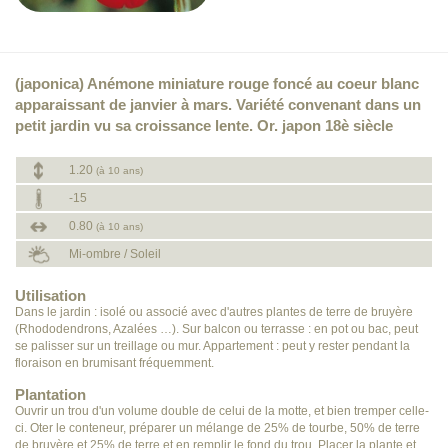
(japonica) Anémone miniature rouge foncé au coeur blanc
apparaissant de janvier à mars. Variété convenant dans un
petit jardin vu sa croissance lente. Or. japon 18è siècle
1.20
(à 10 ans)
-15
0.80
(à 10 ans)
Mi-ombre / Soleil
Utilisation
Dans le jardin : isolé ou associé avec d'autres plantes de terre de bruyère
(Rhododendrons, Azalées …). Sur balcon ou terrasse : en pot ou bac, peut
se palisser sur un treillage ou mur. Appartement : peut y rester pendant la
floraison en brumisant fréquemment.
Plantation
Ouvrir un trou d'un volume double de celui de la motte, et bien tremper celle-
ci. Oter le conteneur, préparer un mélange de 25% de tourbe, 50% de terre
de bruyère et 25% de terre et en remplir le fond du trou. Placer la plante et