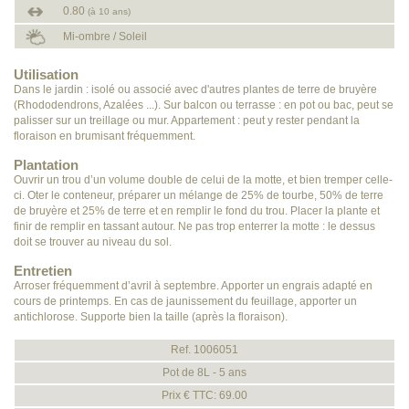
0.80
(à 10 ans)
Mi-ombre / Soleil
Utilisation
Dans le jardin : isolé ou associé avec d'autres plantes de terre de bruyère
(Rhododendrons, Azalées ...). Sur balcon ou terrasse : en pot ou bac, peut se
palisser sur un treillage ou mur. Appartement : peut y rester pendant la
floraison en brumisant fréquemment.
Plantation
Ouvrir un trou d’un volume double de celui de la motte, et bien tremper celle-
ci. Oter le conteneur, préparer un mélange de 25% de tourbe, 50% de terre
de bruyère et 25% de terre et en remplir le fond du trou. Placer la plante et
finir de remplir en tassant autour. Ne pas trop enterrer la motte : le dessus
doit se trouver au niveau du sol.
Entretien
Arroser fréquemment d’avril à septembre. Apporter un engrais adapté en
cours de printemps. En cas de jaunissement du feuillage, apporter un
antichlorose. Supporte bien la taille (après la floraison).
Ref. 1006051
Pot de 8L - 5 ans
Prix € TTC: 69.00