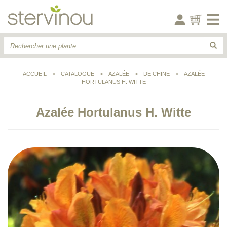
ACCUEIL
>
CATALOGUE
>
AZALÉE
>
DE CHINE
>
AZALÉE
HORTULANUS H. WITTE
Azalée Hortulanus H. Witte