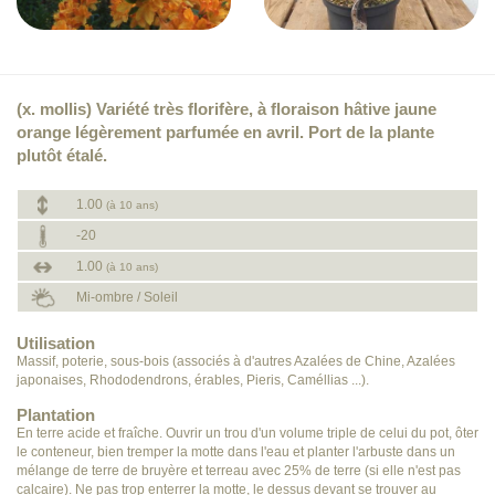
(x. mollis) Variété très florifère, à floraison hâtive jaune
orange légèrement parfumée en avril. Port de la plante
plutôt étalé.
1.00
(à 10 ans)
-20
1.00
(à 10 ans)
Mi-ombre / Soleil
Utilisation
Massif, poterie, sous-bois (associés à d'autres Azalées de Chine, Azalées
japonaises, Rhododendrons, érables, Pieris, Caméllias ...).
Plantation
En terre acide et fraîche. Ouvrir un trou d'un volume triple de celui du pot, ôter
le conteneur, bien tremper la motte dans l'eau et planter l'arbuste dans un
mélange de terre de bruyère et terreau avec 25% de terre (si elle n'est pas
calcaire). Ne pas trop enterrer la motte, le dessus devant se trouver au