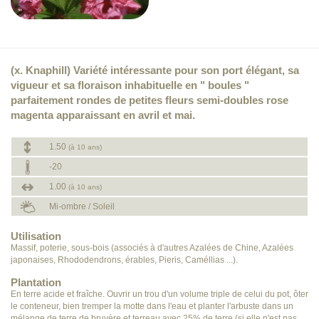
(x. Knaphill) Variété intéressante pour son port élégant, sa
vigueur et sa floraison inhabituelle en " boules "
parfaitement rondes de petites fleurs semi-doubles rose
magenta apparaissant en avril et mai.
1.50
(à 10 ans)
-20
1.00
(à 10 ans)
Mi-ombre / Soleil
Utilisation
Massif, poterie, sous-bois (associés à d'autres Azalées de Chine, Azalées
japonaises, Rhododendrons, érables, Pieris, Caméllias ...).
Plantation
En terre acide et fraîche. Ouvrir un trou d'un volume triple de celui du pot, ôter
le conteneur, bien tremper la motte dans l'eau et planter l'arbuste dans un
mélange de terre de bruyère et terreau avec 25% de terre (si elle n'est pas