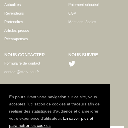
Actualités
Paiement sécurisé
Revendeurs
CGV
Partenaires
Mentions légales
Articles presse
Récompenses
NOUS CONTACTER
NOUS SUIVRE
Formulaire de contact
contact@stervinou.fr
LANGUE
FR
En poursuivant votre navigation sur ce site, vous
acceptez l'utilisation de cookies et traceurs afin de
réaliser des statistiques d'audience et d'améliorer
NEWSLETTER
votre expérience d'utilisateur.
En savoir plus et
Inscrivez-vous à notre lettre d'information :
paramétrer les cookies