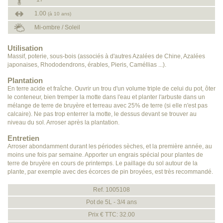
1.00
(à 10 ans)
Mi-ombre / Soleil
Utilisation
Massif, poterie, sous-bois (associés à d'autres Azalées de Chine, Azalées
japonaises, Rhododendrons, érables, Pieris, Caméllias ...).
Plantation
En terre acide et fraîche. Ouvrir un trou d'un volume triple de celui du pot, ôter
le conteneur, bien tremper la motte dans l'eau et planter l'arbuste dans un
mélange de terre de bruyère et terreau avec 25% de terre (si elle n'est pas
calcaire). Ne pas trop enterrer la motte, le dessus devant se trouver au
niveau du sol. Arroser après la plantation.
Entretien
Arroser abondamment durant les périodes sèches, et la première année, au
moins une fois par semaine. Apporter un engrais spécial pour plantes de
terre de bruyère en cours de printemps. Le paillage du sol autour de la
plante, par exemple avec des écorces de pin broyées, est très recommandé.
Ref. 1005108
Pot de 5L - 3/4 ans
Prix € TTC: 32.00