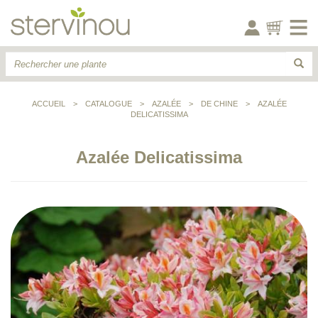
ACCUEIL
>
CATALOGUE
>
AZALÉE
>
DE CHINE
>
AZALÉE
DELICATISSIMA
Azalée Delicatissima