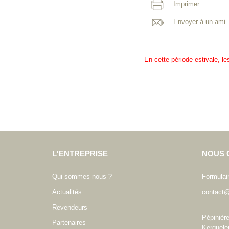
Imprimer
Envoyer à un ami
En cette période estivale, l
L'ENTREPRISE
NOUS 
Qui sommes-nous ?
Formulai
Actualités
contact@
Revendeurs
Pépinièr
Partenaires
Kerguele