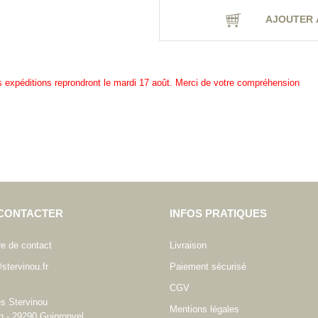
AJOUTER 
es expéditions reprondront le mardi 17 août. Merci de votre compréhension
CONTACTER
INFOS PRATIQUES
re de contact
Livraison
stervinou.fr
Paiement sécurisé
CGV
es Stervinou
Mentions légales
n - 29290 Guipronvel