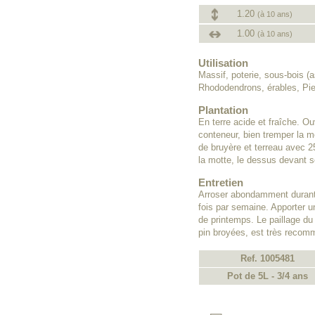
1.20
(à 10 ans)
1.00
(à 10 ans)
Utilisation
Massif, poterie, sous-bois (
Rhododendrons, érables, Pier
Plantation
En terre acide et fraîche. Ouv
conteneur, bien tremper la m
de bruyère et terreau avec 25
la motte, le dessus devant se
Entretien
Arroser abondamment durant 
fois par semaine. Apporter u
de printemps. Le paillage du
pin broyées, est très recom
Ref. 1005481
Pot de 5L - 3/4 ans