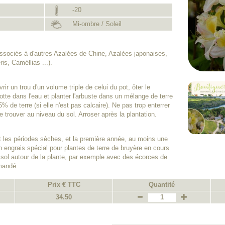
-20
Mi-ombre / Soleil
associés à d'autres Azalées de Chine, Azalées japonaises,
is, Caméllias ...).
rir un trou d'un volume triple de celui du pot, ôter le
otte dans l'eau et planter l'arbuste dans un mélange de terre
% de terre (si elle n'est pas calcaire). Ne pas trop enterrer
 trouver au niveau du sol. Arroser après la plantation.
les périodes sèches, et la première année, au moins une
n engrais spécial pour plantes de terre de bruyère en cours
 sol autour de la plante, par exemple avec des écorces de
mandé.
Prix € TTC
Quantité
34.50