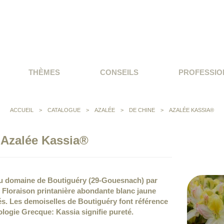
THÈMES
CONSEILS
PROFESSIO
ACCUEIL
>
CATALOGUE
>
AZALÉE
>
DE CHINE
>
AZALÉE KASSIA®
Azalée Kassia®
 au domaine de Boutiguéry (29-Gouesnach) par
e. Floraison printanière abondante blanc jaune
sés. Les demoiselles de Boutiguéry font référence
logie Grecque: Kassia signifie pureté.