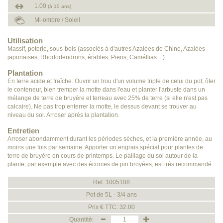
1.00
(à 10 ans)
Mi-ombre / Soleil
Utilisation
Massif, poterie, sous-bois (associés à d'autres Azalées de Chine, Azalées
japonaises, Rhododendrons, érables, Pieris, Caméllias ...).
Plantation
En terre acide et fraîche. Ouvrir un trou d'un volume triple de celui du pot, ôter
le conteneur, bien tremper la motte dans l'eau et planter l'arbuste dans un
mélange de terre de bruyère et terreau avec 25% de terre (si elle n'est pas
calcaire). Ne pas trop enterrer la motte, le dessus devant se trouver au
niveau du sol. Arroser après la plantation.
Entretien
Arroser abondamment durant les périodes sèches, et la première année, au
moins une fois par semaine. Apporter un engrais spécial pour plantes de
terre de bruyère en cours de printemps. Le paillage du sol autour de la
plante, par exemple avec des écorces de pin broyées, est très recommandé.
Ref. 1005108
Pot de 5L - 3/4 ans
Prix € TTC: 32.00
Quantité: