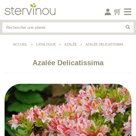
ACCUEIL
>
CATALOGUE
>
AZALÉE
>
AZALÉE DELICATISSIMA
Azalée Delicatissima