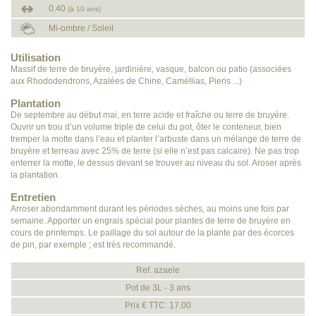
0.40
(à 10 ans)
Mi-ombre / Soleil
Utilisation
Massif de terre de bruyère, jardinière, vasque, balcon ou patio (associées
aux Rhododendrons, Azalées de Chine, Caméllias, Pieris ...)
Plantation
De septembre au début mai, en terre acide et fraîche ou terre de bruyère.
Ouvrir un trou d’un volume triple de celui du pot, ôter le conteneur, bien
tremper la motte dans l’eau et planter l’arbuste dans un mélange de terre de
bruyère et terreau avec 25% de terre (si elle n’est pas calcaire). Ne pas trop
enterrer la motte, le dessus devant se trouver au niveau du sol. Aroser après
la plantation.
Entretien
Arroser abondamment durant les périodes sèches, au moins une fois par
semaine. Apporter un engrais spécial pour plantes de terre de bruyère en
cours de printemps. Le paillage du sol autour de la plante par des écorces
de pin, par exemple ; est très recommandé.
Ref. azaele
Pot de 3L - 3 ans
Prix € TTC: 17.00