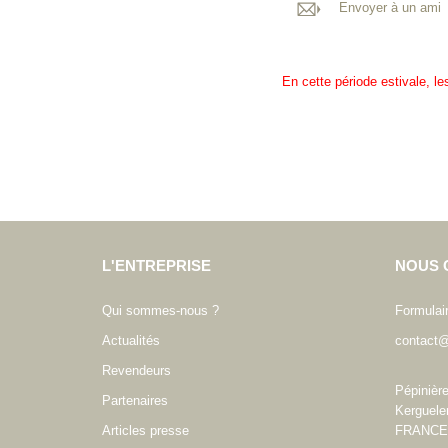
Envoyer à un ami
En cette période estivale, l
L'ENTREPRISE
NOUS 
Qui sommes-nous ?
Formulai
Actualités
contact@
Revendeurs
Pépinièr
Partenaires
Kerguele
Articles presse
FRANCE