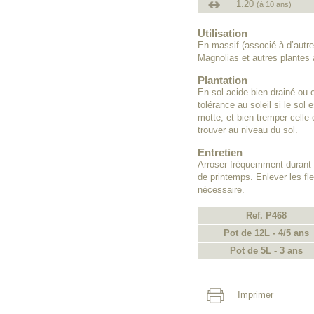
1.20
(à 10 ans)
Utilisation
En massif (associé à d’autr
Magnolias et autres plantes 
Plantation
En sol acide bien drainé ou 
tolérance au soleil si le sol 
motte, et bien tremper celle-
trouver au niveau du sol.
Entretien
Arroser fréquemment durant 
de printemps. Enlever les fleu
nécessaire.
Ref. P468
Pot de 12L - 4/5 ans
Pot de 5L - 3 ans
Imprimer