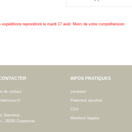
es expéditions reprondront le mardi 17 août. Merci de votre compréhension
CONTACTER
INFOS PRATIQUES
re de contact
Livraison
stervinou.fr
Paiement sécurisé
CGV
es Stervinou
Mentions légales
n - 29290 Guipronvel