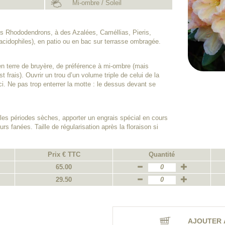
Mi-ombre / Soleil
es Rhododendrons, à des Azalées, Caméllias, Pieris,
acidophiles), en patio ou en bac sur terrasse ombragée.
en terre de bruyère, de préférence à mi-ombre (mais
est frais). Ouvrir un trou d’un volume triple de celui de la
ci. Ne pas trop enterrer la motte : le dessus devant se
les périodes sèches, apporter un engrais spécial en cours
rs fanées. Taille de régularisation après la floraison si
Prix € TTC
Quantité
65.00
29.50
AJOUTER 